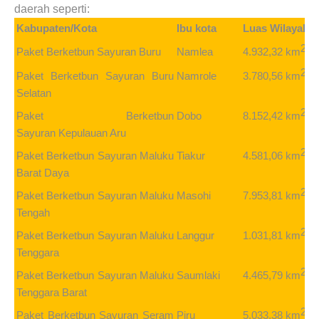
daerah seperti:
Kabupaten/Kota
Ibu kota
Luas Wilayah
2
4.932,32 km
Paket Berketbun Sayuran
Buru
Namlea
2
3.780,56 km
Paket Berketbun Sayuran
Buru
Namrole
Selatan
2
8.152,42 km
Paket Berketbun
Dobo
Sayuran
Kepulauan Aru
2
4.581,06 km
Paket Berketbun Sayuran
Maluku
Tiakur
Barat Daya
2
7.953,81 km
Paket Berketbun Sayuran
Maluku
Masohi
Tengah
2
1.031,81 km
Paket Berketbun Sayuran
Maluku
Langgur
Tenggara
2
4.465,79 km
Paket Berketbun Sayuran
Maluku
Saumlaki
Tenggara Barat
2
5.033,38 km
Paket Berketbun Sayuran
Seram
Piru