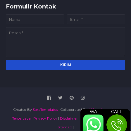
Formulir Kontak
Created By
SoraTemplates
| Collaborated By
#1 Jasa Konsultan
WA
CALL
Terpercaya
|
Privacy Policy
|
Disclaimer
|
Terms and Conditions
|
Sitemap
|