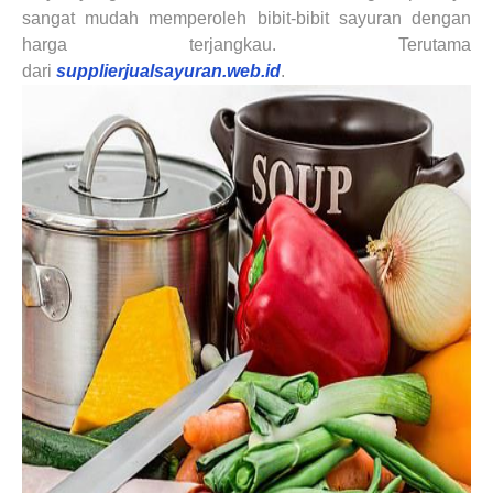
sangat mudah memperoleh bibit-bibit sayuran dengan
harga terjangkau. Terutama
dari
supplierjualsayuran.web.id
.