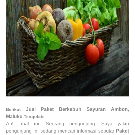
Jual Paket Berkebun Sayuran
Ambon,
Berikut
Maluku
Terupdate
Ah! Lihat ini. Seorang pengunjung. Saya yakin
pengunjung ini sedang mencari informasi seputar
Paket