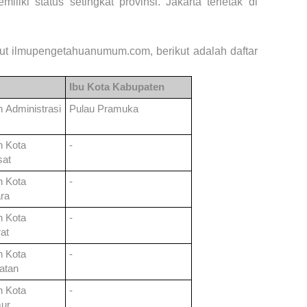
liki status setingkat provinsi. Jakarta terletak di
.
ut ilmupengetahuanumum.com, berikut adalah daftar
Ibu Kota Kabupaten
an
Administrasi
Pulau Pramuka
an
Kota
-
sat
an
Kota
-
ara
an
Kota
-
rat
an
Kota
-
latan
an
Kota
-
mur