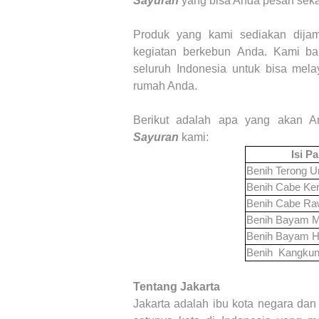
Sayuran
yang bisa Anda pesan seka
Produk yang kami sediakan dijami
kegiatan
berkebun
Anda. Kami ba
seluruh Indonesia untuk bisa mel
rumah Anda.
Berikut adalah apa yang akan 
Sayuran
kami:
Isi P
Benih Terong U
Benih Cabe Keri
Benih Cabe Ra
Benih Bayam 
Benih Bayam H
Benih Kangku
Tentang
Jakarta
Jakarta adalah ibu kota negara dan 