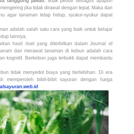
asa tanggung jawab
, tidak peduli sebagus apapun
i mengering jika tidak dirawat dengan tepat. Maka dari
inu agar tanaman tetap hidup, syukur-syukur dapat
man adalah salah satu cara yang baik untuk belajar
dup lainnya.
arkan hasil riset yang diterbitkan dalam Journal of
enanam dan merawat tanaman di kebun adalah cara
an kognitif. Berkebun juga terbukti dapat membantu
ebun tidak menyedot biaya yang berlebihan. Di era
h memperoleh bibit-bibit sayuran dengan harga
ualsayuran.web.id
.