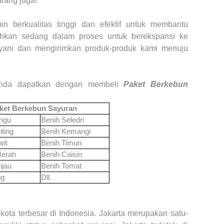
rang juga!
n berkualitas tinggi dan efektif untuk membantu
hkan sedang dalam proses untuk berekspansi ke
ayani dan mengirimkan
produk-produk kami
menuju
Anda dapatkan dengan membeli
Paket Berkebun
aket Berkebun Sayuran
ngu
Benih Seledri
ting
Benih Kemangi
wit
Benih Timun
Merah
Benih Caisin
ijau
Benih Tomat
ng
Dll.
kota terbesar di Indonesia. Jakarta merupakan satu-