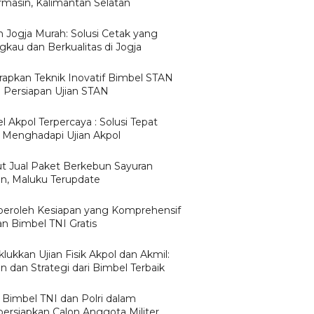
rmasin, Kalimantan Selatan
n Jogja Murah: Solusi Cetak yang
gkau dan Berkualitas di Jogja
apkan Teknik Inovatif Bimbel STAN
 Persiapan Ujian STAN
 Akpol Terpercaya : Solusi Tepat
 Menghadapi Ujian Akpol
ut Jual Paket Berkebun Sayuran
, Maluku Terupdate
roleh Kesiapan yang Komprehensif
n Bimbel TNI Gratis
lukkan Ujian Fisik Akpol dan Akmil:
n dan Strategi dari Bimbel Terbaik
 Bimbel TNI dan Polri dalam
rsiapkan Calon Anggota Militer