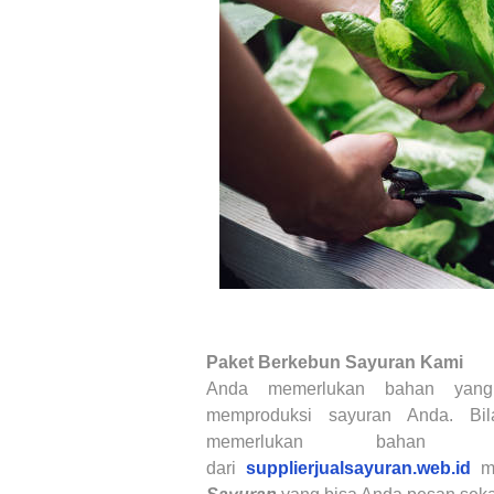
Paket Berkebun Sayuran
Kami
Anda memerlukan bahan
yan
memproduksi
sayuran Anda
.
Bi
memerlukan
baha
dari
supplierjualsayuran.web.id
me