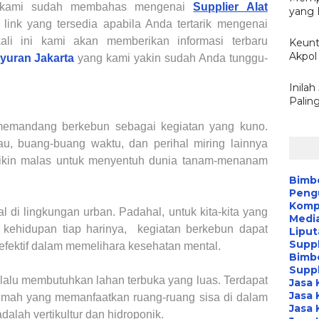
, kami sudah membahas mengenai
Supplier Alat
yang 
k link yang tersedia apabila Anda tertarik mengenai
ali ini kami akan memberikan informasi terbaru
Keunt
Akpol 
ayuran
Jakarta
yang kami yakin sudah Anda tunggu-
Inila
Palin
memandang berkebun sebagai kegiatan yang kuno.
au, buang-buang waktu, dan perihal miring lainnya
ikin malas untuk menyentuh dunia tanam-menanam
Bimb
Peng
Kompa
 di lingkungan urban. Padahal, untuk kita-kita yang
Media
kehidupan tiap harinya, kegiatan berkebun dapat
Liput
Suppl
efektif dalam memelihara kesehatan mental.
Bimb
Suppl
alu membutuhkan lahan terbuka yang luas. Terdapat
Jasa 
Jasa 
rumah yang memanfaatkan ruang-ruang sisa di dalam
Jasa 
dalah vertikultur dan hidroponik.