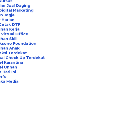
Kursus
ier Jual Daging
Digital Marketing
n Jogja
 Harian
 Cetak DTF
ihan Kerja
Virtual Office
ihan Skill
aksono Foundation
ihan Anak
eksi Terdekat
cal Check Up Terdekat
l Karantina
el Unhan
 Hari Ini
Info
aka Media