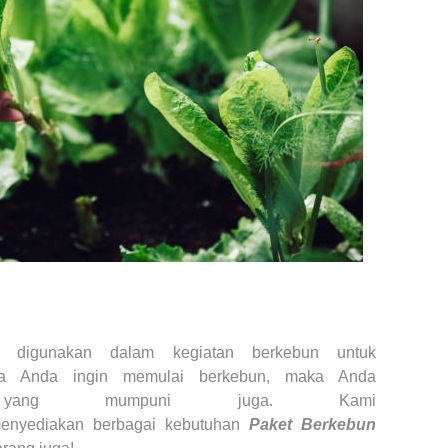
g digunakan dalam
kegiatan berkebun
untuk
la Anda ingin memulai
berkebun
, maka Anda
n
yang mumpuni juga. Kami
nyediakan berbagai kebutuhan
Paket Berkebun