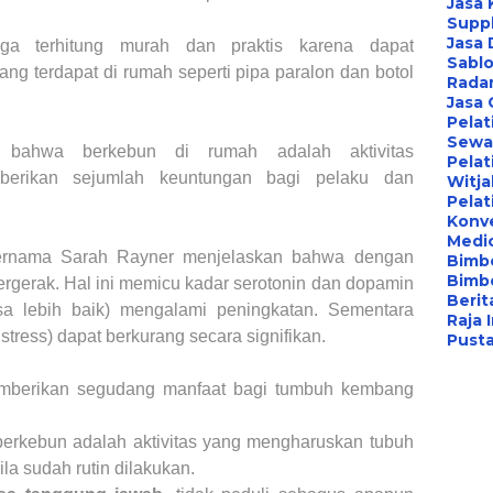
Jasa 
Suppl
Jasa 
ga terhitung murah dan praktis karena dapat
Sablo
ng terdapat di rumah seperti pipa paralon dan botol
Radar
Jasa
Pelat
Sewa 
n bahwa berkebun di rumah adalah aktivitas
Pelat
erikan sejumlah keuntungan bagi pelaku dan
Witj
Pelat
Konv
Medi
bernama Sarah Rayner menjelaskan bahwa dengan
Bimbe
Bimb
ergerak. Hal ini memicu kadar serotonin dan dopamin
Berita
a lebih baik) mengalami peningkatan. Sementara
Raja 
tress) dapat berkurang secara signifikan.
Pust
memberikan segudang manfaat bagi tumbuh kembang
berkebun adalah aktivitas yang mengharuskan tubuh
la sudah rutin dilakukan.