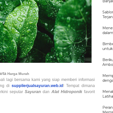
Banja
Sablo
Terjan
Mener
dalam
Bimbel
untuk
Berik
Ambon
arta
Harga Murah
Mempe
ali lagi bersama kami yang siap memberi
informasi
denga
ang di
supplierjualsayuran.web.id
! Tempat dimana
Menak
rkini seputar
Sayuran
dan
Alat Hidroponik
favorit
Latiha
Peran
Mempe