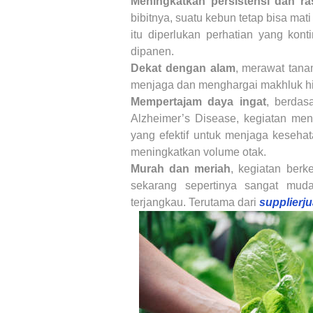
Meningkatkan persistensi dan r
bibitnya, suatu kebun tetap bisa mat
itu diperlukan perhatian yang kont
dipanen.
Dekat dengan alam
, merawat tana
menjaga dan menghargai makhluk hi
Mempertajam daya ingat
, berdas
Alzheimer’s Disease, kegiatan m
yang efektif untuk menjaga kesehat
meningkatkan volume otak.
Murah dan meriah
, kegiatan berk
sekarang sepertinya sangat muda
terjangkau. Terutama dari
supplierj