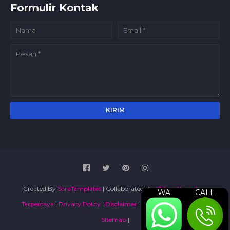
Formulir Kontak
Created By
SoraTemplates
| Collaborated By
#1 Jasa Konsultan
WA
CALL
Terpercaya
|
Privacy Policy
|
Disclaimer
|
Terms and Conditions
|
Sitemap
|